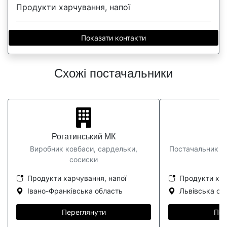
Продукти харчування, напої
Показати контакти
Схожі постачальники
Рогатинський МК
Н
Виробник ковбаси, сардельки,
Постачальник ве
сосиски
Продукти харчування, напої
Продукти хар
Івано-Франківська область
Львівська об
Переглянути
Пер