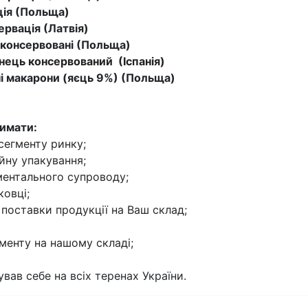
ія (Польща)
рвація (Латвія)
нсервовані (Польща)
нець консервований (Іспанія)
акарони (яєць 9%) (Польща)
римати:
 сегменту ринку;
айну упакування;
ументального супроводу;
ковці;
 поставки продукції на Ваш склад;
менту на нашому складі;
ав себе на всіх теренах України.