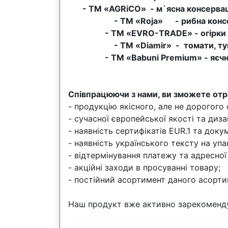
- ТМ «AGRiCO» - м`ясна консервац
- ТМ «Roja» - рибна консе
- ТМ «EVRO-TRADE» - огірки ко
- ТМ «Diamir» - томати, ту
- ТМ «Babuni Premium» - яєчні м
Співпрацюючи з нами, ви зможете от
- продукцію якісного, але не дорогого
- сучасної європейської якості та диз
- наявність сертифікатів ЕUR.1 та док
- наявність українського тексту на упа
- відтермінування платежу та адресної
- акційні заходи в просуванні товару;
- постійний асортимент даного асорти
Наш продукт вже активно зарекомендув