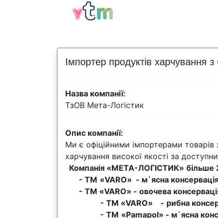
Імпортер продуктів харчування з
Назва компанії:
ТзОВ Мета-Логістик
Опис компанії:
Ми є офіційними імпортерами товарів 
харчування високої якості за доступни
Компанія «МЕТА-ЛОГІСТИК»
більше 
- ТМ
«VARO» - м`ясна консерваці
- ТМ «VARO» - овочева консерваці
- ТМ «VARO» - рибна консерваці
- ТМ
«Pamapol» - м`ясна кон