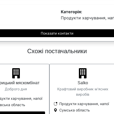
Категорія:
Продукти харчування, нап
Показати контакти
Схожі постачальники
рицький мяскомбінат
Salko
Доброго дня
Крафтовий виробник м'ясних
виробів
дукти харчування, напої
Продукти харчування, напої
івська область
Сумська область