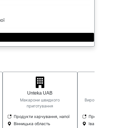
ої
Unteka UAB
Рогатинський
Макарони швидкого
Виробник ковбаси, са
приготування
сосиски
Продукти харчування, напої
Продукти харчуванн
Вінницька область
Івано-Франківська 