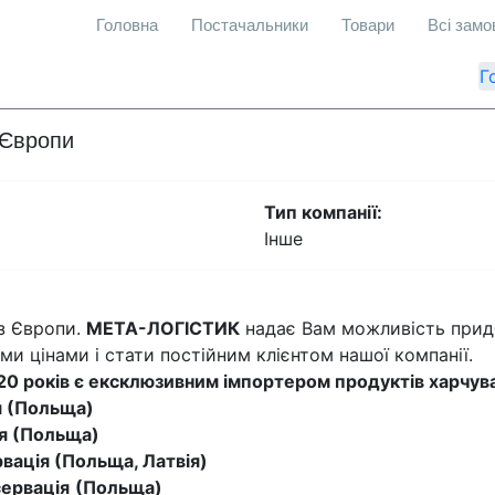
Головна
Постачальники
Товари
Всі зам
Г
 Європи
Тип компанії:
Інше
з Європи.
МЕТА-ЛОГІСТИК
надає Вам можливість прид
ми цінами і стати постійним клієнтом нашої компанії.
20 років є ексклюзивним імпортером продуктів харчува
я (Польща)
я (Польща)
я (Польща, Латвія)
сервація
(Польща)