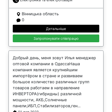
Вінницька область
0
Детальніше
Запропонувати співпрацю
Добрый день, меня зовут Илья менеджер
оптовой компании в ОдессаНаша
компания является крупнейшим
импортёром в стране и развиваем
большое количество различных групп
товаров работаем в направление
ИНВЕРТОРА(гибридны) различной
мощности, АКБ,Солнечные
панели,ИБП,Стабилизаторов,ген...
01 лют 2023