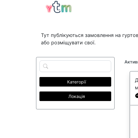
Тут публікуються замовлення на гуртов
або розміщувати свої.
Активн
Д
Категорії
м
Локація