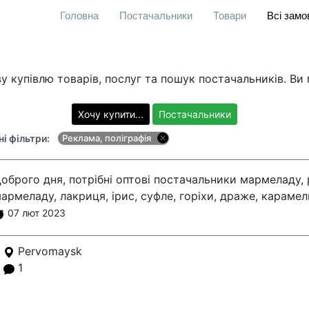
Головна
Постачальники
Товари
Всі зам
у купівлю товарів, послуг та пошук постачальників. Ви
Хочу купити...
Постачальники
і фільтри:
Реклама, поліграфія
оброго дня, потрібні оптові постачальники мармеладу, р
армеладу, лакриця, ірис, суфле, горіхи, драже, караме
07 лют 2023
Pervomaysk
1