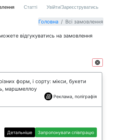
овлення
Статті
Увійти/Зареєструватись
Головна
Всі замовлення
 можете відгукуватись на замовлення
ізних форм, і сорту: мікси, букети
ль, маршмеллоу
Реклама, поліграфія
Детальніше
Запропонувати співпрацю