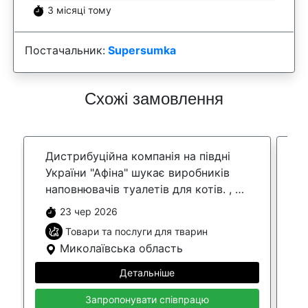
3 місяці тому
Постачальник:
Supersumka
Схожі замовлення
Дистрибуційна компанія на півдні
Ш
України "Афіна" шукає виробників
с
наповнювачів туалетів для котів. , а
п
також кормів для котів та собак.
с
23 чер 2026
Будемо раді сп...
Товари та послуги для тварин
Миколаївська область
Детальніше
Запропонувати співпрацю