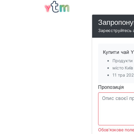
Запропону
Зареєструйтесь а
Купити чай Y
Продукти 
місто Київ
11 тра 20
Пропозиція
Обов'язкове поле