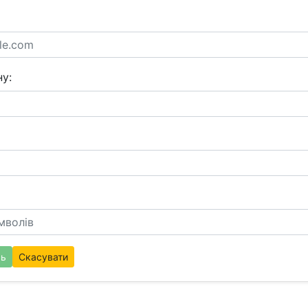
у:
сь
Скасувати