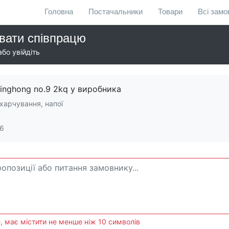
Головна
Постачальники
Товари
Всі зам
вати співпрацю
бо увійдіть
inghong no.9 2kq у виробника
харчування, напої
26
, має містити не менше ніж 10 символів