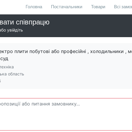
Головна
Постачальники
Товари
Всі зам
вати співпрацю
бо увійдіть
ектро плити побутові або професійні , холодильники ,
осуд
техніка
ька область
6