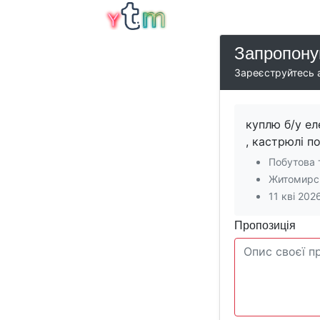
Запропону
Зареєструйтесь а
куплю б/у ел
, кастрюлі п
Побутова 
Житомирс
11 кві 202
Пропозиція