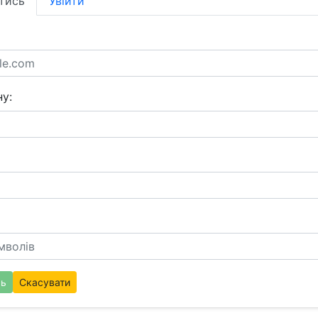
тись
Увійти
у:
сь
Скасувати