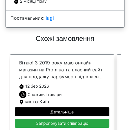
2 місяці тому
Постачальник:
lugi
Схожі замовлення
Вітаю! З 2019 року маю онлайн-
П
магазин на Prom.ua та власний сайт
п
для продажу парфумерії під власним
н
брендом. Працюю як ФОП 3 групи
с
12 бер 2026
без ПДВ. У зв’язку ...
Ц
Споживчі товари
місто Київ
Детальніше
Запропонувати співпрацю