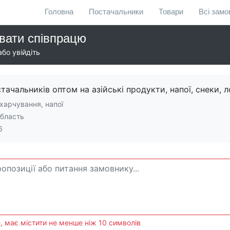
Головна
Постачальники
Товари
Всі зам
вати співпрацю
бо увійдіть
ачальників оптом на азійські продукти, напої, снеки, ло
харчування, напої
область
6
, має містити не менше ніж 10 символів