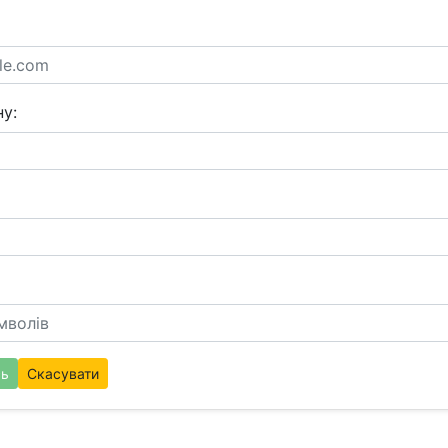
у:
сь
Скасувати