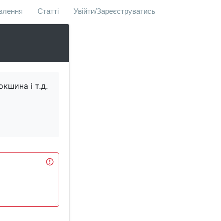
овлення
Статті
Увійти/Зареєструватись
кшина і т.д.