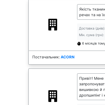
Якість тканин
речах та на ї
Доставка (днів)
Мін. сума (грн):
6 місяців том
Постачальник:
ACORN
Привіт! Мене 
запропонуват
вишивкою й п
дропшипінг і н