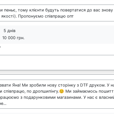
и пеньє, тому клієнти будуть повертатися до вас знову 
х якості). Пропонуємо співпрацю опт
5 днів
:
10 000 грн.
у
звати Яна! Ми зробили нову сторінку з DTF друком. У н
и співпрацю, по дропшипінгу.😊 Ми займаємось пошитт
рацюємо з подарунковими магазинами. У нас є власний 
е...