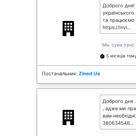
Доброго дня!
українського
та працюємо в
https://invi...
Мін. сума (грн):
5 місяців том
Постачальник:
Zined Ua
Доброго дня .
, адже ми пр
вам необхідн
380634546...