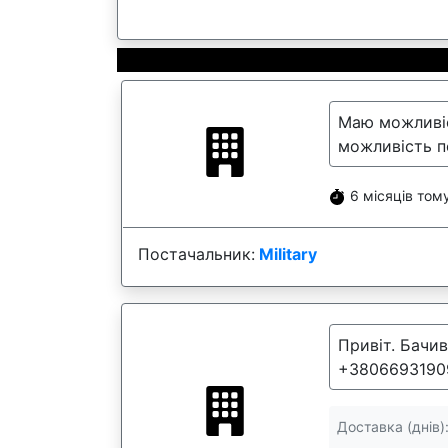
Маю можливіс
можливість по
6 місяців том
Постачальник:
Military
Привіт. Бачи
+3806693190
Доставка (днів)