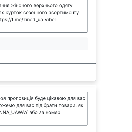
ання жіночого верхнього одягу
ях курток сезонного асортименту
ps://t.me/zined_ua Viber:
моя пропозиція буде цікавою для вас
емо для вас підібрати товари, які
 @INNA_UAWAY або за номер