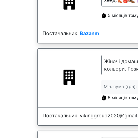
хенд.👢🎒👞
5 місяців том
Постачальник:
Bazanm
Жіночі домашн
кольори. Розм
Мін. сума (грн):
5 місяців том
Постачальник:
vikinggroup2020@gmail