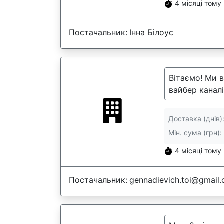
4 місяці тому
Постачальник:
Інна Білоус
Вітаємо! Ми в
вайбер каналі
Доставка (днів)
Мін. сума (грн):
4 місяці тому
Постачальник:
gennadievich.toi@gmail