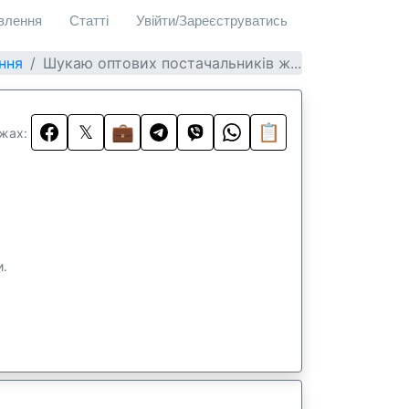
овлення
Статті
Увійти/Зареєструватись
ння
Шукаю оптових постачальників ж...
𝕏
💼
📋
жах:
и.