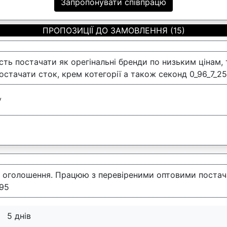
Запропонувати співпрацю
ПРОПОЗИЦІЇ ДО ЗАМОВЛЕННЯ (15)
ть постачати як орегінальні бренди по низьким цінам, 
стачати сток, крем котегорії а також секонд 0_96_7_25
у
в оголошення. Працюю з перевіреними оптовими постач
95
5 днів
: