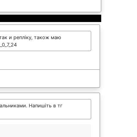
так и репліку, також маю
_0_7_24
альниками. Напишіть в тг