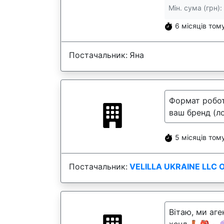
Мін. сума (грн):
6 місяців том
Постачальник:
Яна
Формат робот
ваш бренд (ло
5 місяців том
Постачальник:
VELILLA UKRAINE LLC Offi
Вітаю, ми аг