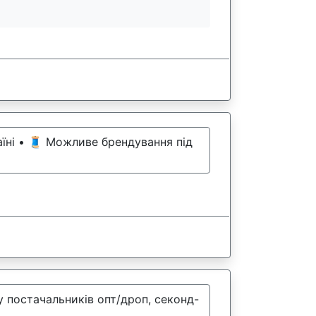
аїні • 🧵 Можливе брендування під
 постачальників опт/дроп, секонд-