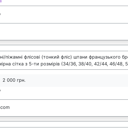
👚
у
і/піжамні флісові (тонкий фліс) штани французького бре
ірна сітка з 5-ти розмірів (34/36, 38/40, 42/44, 46/48,
2 000 грн.
у
.com