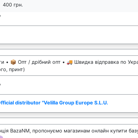
400 грн.
у
и • 📦 Опт / дрібний опт • 🚚 Швидка відправка по Укр
го, принт)
у
cial distributor "Velilla Group Europe S.L.U.
енція BazaNM, пропонуємо магазинам онлайн купити базу