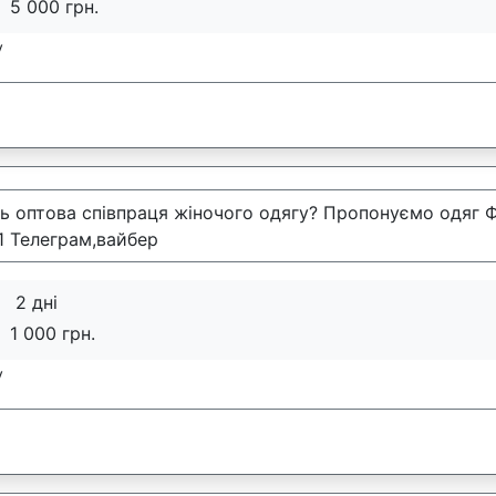
5 000 грн.
у
ть оптова співпраця жіночого одягу? Пропонуємо одяг
1 Телеграм,вайбер
2 дні
:
1 000 грн.
у