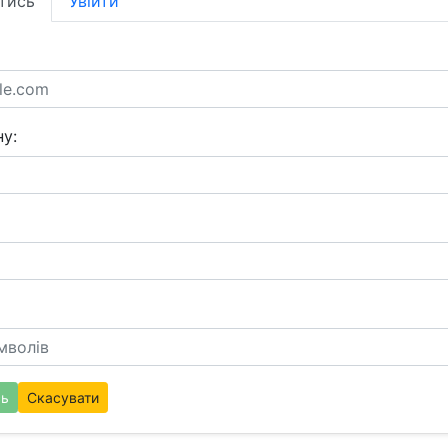
тись
Увійти
у:
сь
Скасувати