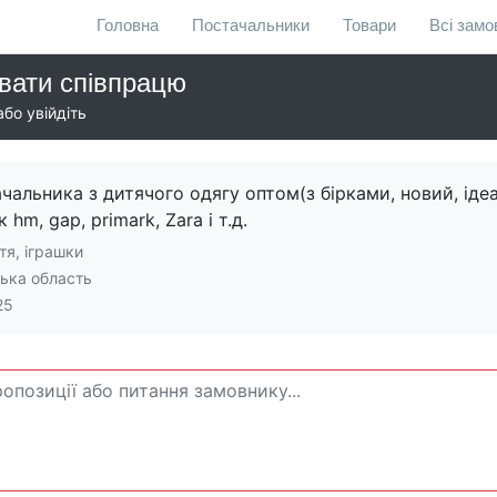
Головна
Постачальники
Товари
Всі зам
вати співпрацю
бо увійдіть
альника з дитячого одягу оптом(з бірками, новий, іде
 hm, gap, primark, Zara і т.д.
тя, іграшки
ька область
25