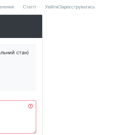
овлення
Статті
Увійти/Зареєструватись
альний стан)