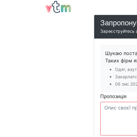
Запропону
Зареєструйтесь а
Шукаю постач
Таких фірм як
Одяг, взут
Закарпатс
06 лис 20
Пропозиція