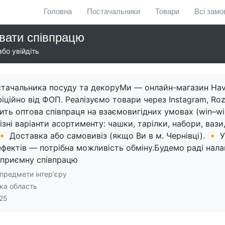
Головна
Постачальники
Товари
Всі зам
вати співпрацю
бо увійдіть
тачальника посуду та декоруМи — онлайн-магазин Ha
ційно від ФОП. Реалізуємо товари через Instagram, Roz
ить оптова співпраця на взаємовигідних умовах (win–win
ізні варіанти асортименту: чашки, тарілки, набори, вази
 Доставка або самовивіз (якщо Ви в м. Чернівці). 🔸 У
фектів — потрібна можливість обміну.Будемо раді нал
 приємну співпрацю
 предмети інтерʼєру
ка область
25