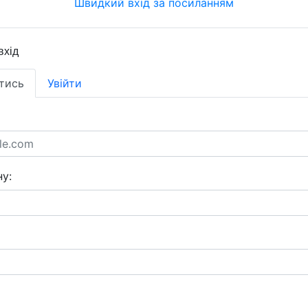
Швидкий вхід за посиланням
вхід
тись
Увійти
у: