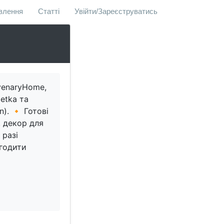
овлення
Статті
Увійти/Зареєструватись
venaryHome,
etka та
). 🔸 Готові
, декор для
 разі
агодити