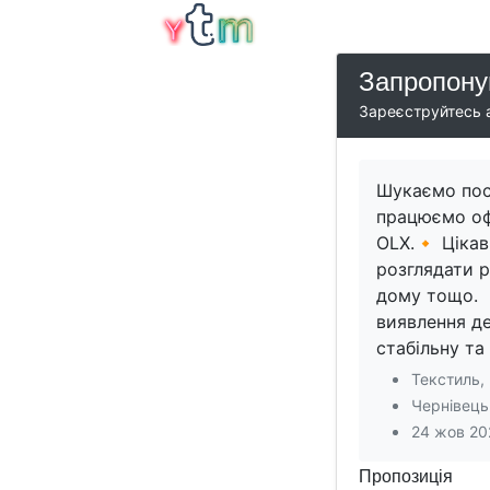
Запропону
Зареєструйтесь а
Шукаємо пос
працюємо офі
OLX.🔸 Цікав
розглядати р
дому тощо. 
виявлення де
стабільну та
Текстиль,
Чернівець
24 жов 20
Пропозиція