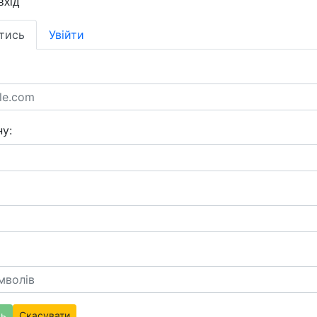
вхід
тись
Увійти
у:
сь
Скасувати