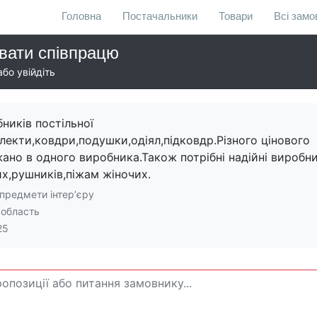
Головна
Постачальники
Товари
Всі зам
вати співпрацю
бо увійдіть
ників постільної
лекти,ковдри,подушки,одіял,підковдр.Різного цінового
ано в одного виробника.Також потрібні надійні виробн
их,рушників,піжам жіночих.
 предмети інтерʼєру
 область
25