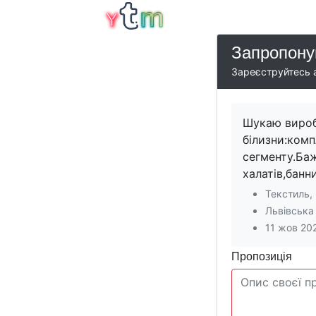
Запропону
Зареєструйтесь а
Шукаю вироб
білизни:комп
сегменту.Баж
халатів,банн
Текстиль,
Львівська
11 жов 20
Пропозиція