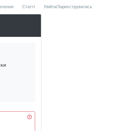
овлення
Статті
Увійти/Зареєструватись
ики