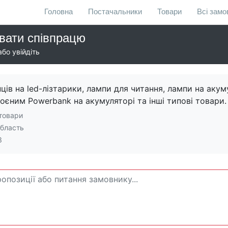
Головна
Постачальники
Товари
Всі зам
вати співпрацю
бо увійдіть
ів на led-лізтарики, лампи для читання, лампи на акум
оєним Powerbank на акумуляторі та інші типові товари.
товари
область
3