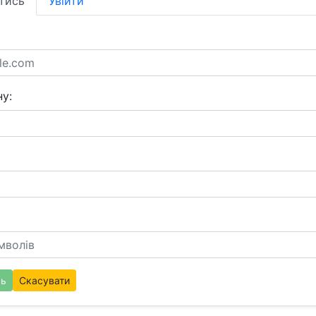
тись
Увійти
у:
сь
Скасувати