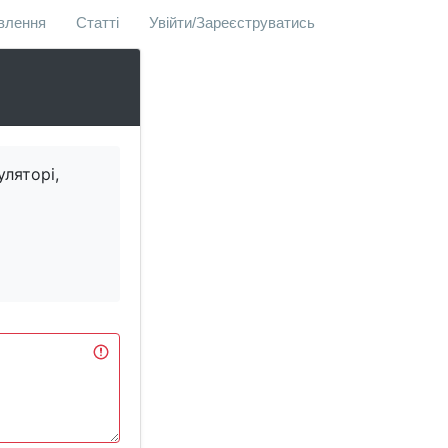
овлення
Статті
Увійти/Зареєструватись
уляторі,