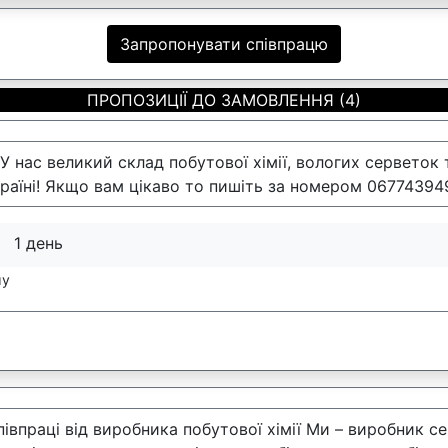
Запропонувати співпрацю
ПРОПОЗИЦІЇ ДО ЗАМОВЛЕННЯ (4)
У нас великий склад побутової хімії, вологих серветок т
раїні! Якщо вам цікаво то пишіть за номером 0677439491
1 день
:
му
івпраці від виробника побутової хімії Ми – виробник се