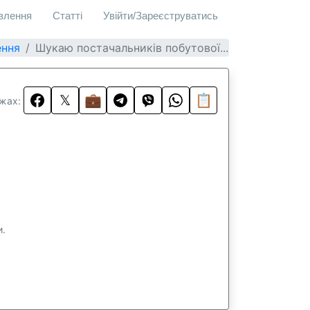
овлення
Статті
Увійти/Зареєструватись
ення
Шукаю постачальників побутової...
𝕏
💼
📋
жах:
и.