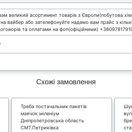
ам великий асортимент товарів з Європи(побутова хімія
на вайбер або зателефонуйте надамо вам прайс з кількі
договорів та оплатами на фоп(офіційними) +3809781791
у
Схожі замовлення
Треба постачальник пакетів
Шук
маячок міленіум
вуг
Дніпропетровська область
бре
СМТ.Петриківка
ста