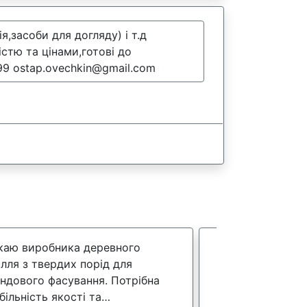
,засоби для догляду) і т.д
стю та цінами,готові до
99 ostap.ovechkin@gmail.com
аю виробника деревного
Потрібне зимов
ілля з твердих порід для
- 25тонн.
ндового фасування. Потрібна
більність якості та
26 лис 2025