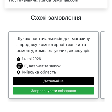
Постачальник:
jtunda16@gmail.com
Схожі замовлення
Шукаю постачальників для магазину
П
з продажу компютерної техніки та
1
ремонту, комплектуючих, аксесуарів
14 кві 2026
IT, Інтернет та звязок
Київська область
Детальніше
Запропонувати співпрацю