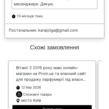
месенджери. Дякую.
10 місяців тому
Постачальник:
karajolga@gmail.com
Схожі замовлення
Вітаю! З 2019 року маю онлайн-
Ш
магазин на Prom.ua та власний сайт
с
для продажу парфумерії під власним
Індія, виро
брендом. Працюю як ФОП 3 групи
12 бер 2026
без ПДВ. У зв’язку ...
Споживчі товари
місто Київ
Детальніше