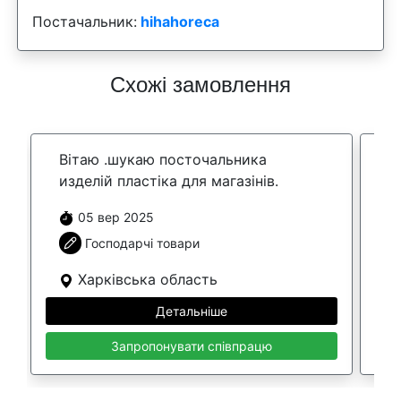
Постачальник:
hihahoreca
Схожі замовлення
Вітаю .шукаю посточальника
Ш
изделій пластіка для магазінів.
п
05 вер 2025
Господарчі товари
Харківська область
Детальніше
Запропонувати співпрацю