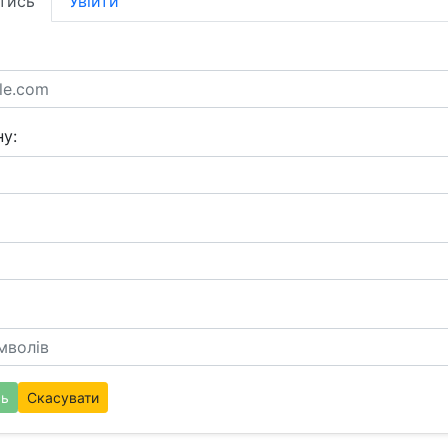
тись
Увійти
у:
сь
Скасувати