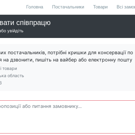
Головна
Постачальники
Товари
Всі зам
вати співпрацю
бо увійдіть
х постачальників, потрібні кришки для консервації по
ня на дзвонити, пишіть на вайбер або електронну пошту
і товари
ка область
3