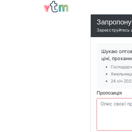
Запропону
Зареєструйтесь а
Шукаю оптови
ціні, прохан
Господарч
Хмельниць
24 січ 202
Пропозиція