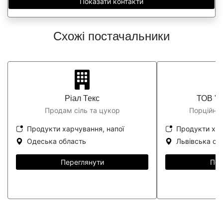
Показати контакти
Схожі постачальники
Ріал Текс
ТОВ "Л
Продам сіль та цукор
Порційни
Продукти харчування, напої
Продукти хар
Одеська область
Львівська об
Переглянути
Пер